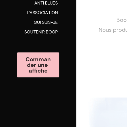
ANTI BLUES
L'ASSOCIATION
Boo
QUI SUIS-JE
Nous produ
SOUTENIR BOOP
Comman
der une 
affiche