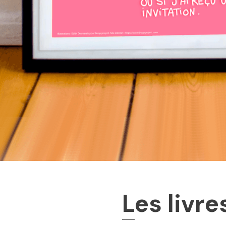
L
es livre